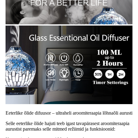
Eeterlike õlide difuusor – ultraheli aroomiteraapia lõhnaõli aurusti
Selle eeterlike õlide hajuti teeb igast tavapärasest aroomiteraapia
aurustist paremaks selle mitmed režiimid ja funktsioonid: