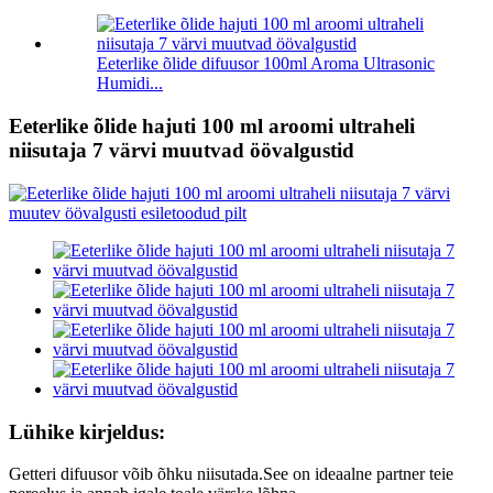
Eeterlike õlide difuusor 100ml Aroma Ultrasonic
Humidi...
Eeterlike õlide hajuti 100 ml aroomi ultraheli
niisutaja 7 värvi muutvad öövalgustid
Lühike kirjeldus:
Getteri difuusor võib õhku niisutada.See on ideaalne partner teie