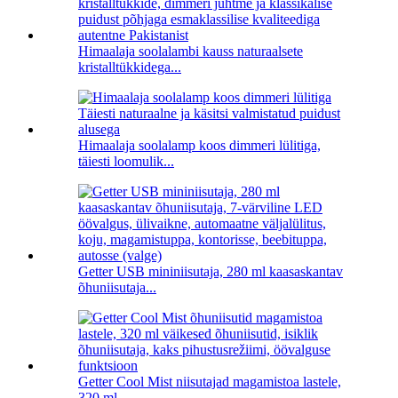
Himaalaja soolalambi kauss naturaalsete
kristalltükkidega...
Himaalaja soolalamp koos dimmeri lülitiga,
täiesti loomulik...
Getter USB mininiisutaja, 280 ml kaasaskantav
õhuniisutaja...
Getter Cool Mist niisutajad magamistoa lastele,
320 ml ...