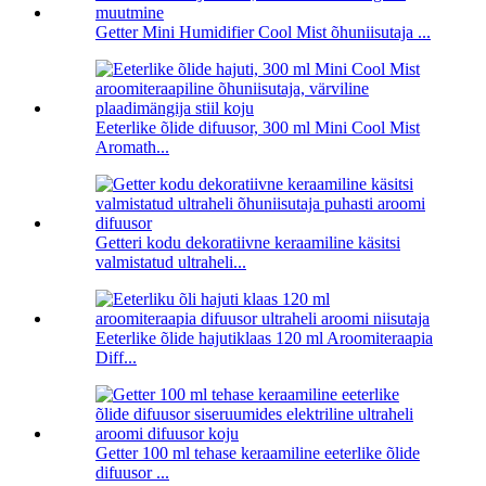
Getter Mini Humidifier Cool Mist õhuniisutaja ...
Eeterlike õlide difuusor, 300 ml Mini Cool Mist
Aromath...
Getteri kodu dekoratiivne keraamiline käsitsi
valmistatud ultraheli...
Eeterlike õlide hajutiklaas 120 ml Aroomiteraapia
Diff...
Getter 100 ml tehase keraamiline eeterlike õlide
difuusor ...