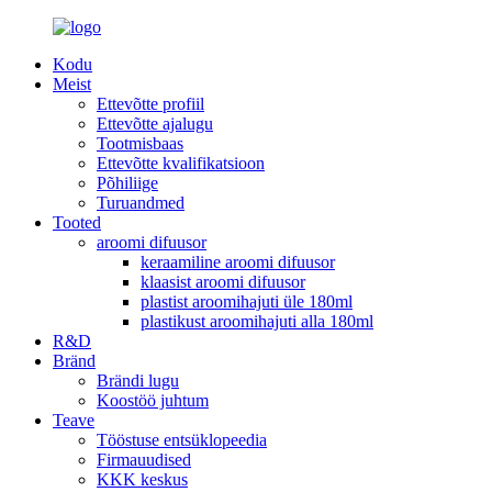
Kodu
Meist
Ettevõtte profiil
Ettevõtte ajalugu
Tootmisbaas
Ettevõtte kvalifikatsioon
Põhiliige
Turuandmed
Tooted
aroomi difuusor
keraamiline aroomi difuusor
klaasist aroomi difuusor
plastist aroomihajuti üle 180ml
plastikust aroomihajuti alla 180ml
R&D
Bränd
Brändi lugu
Koostöö juhtum
Teave
Tööstuse entsüklopeedia
Firmauudised
KKK keskus