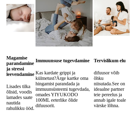
Magamise
Immuunsuse tugevdamine
Tervislikum elu
parandamine
ja stressi
Kas kardate grippi ja
difuusor võib
leevendamine
külmetust?Ärge kartke oma
õhku
hingamist parandada ja
niisutada.See on
Lisades tilka
immuunsüsteemi tugevdada,
ideaalne partner
õlisid, voodis
omades YIYUKODO
teie pereelus ja
lamades saate
100ML eeterlike õlide
annab igale toale
nautida
difuusorit.
värske lõhna.
rahulikku ööd.