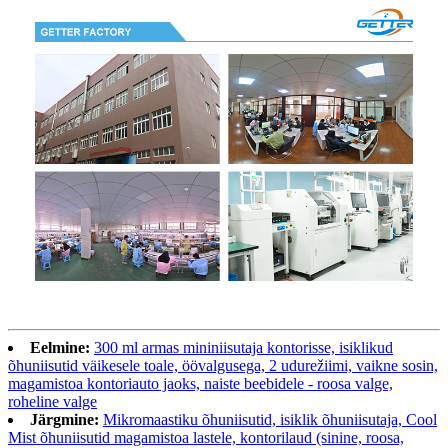
Eelmine:
300 ml armas mininiisutaja kontorisse, isiklikud
õhuniisutid väikesele toale, öövalgusega, 2 udurežiimi, vaikne sosin,
magamistoa kontoriauto jaoks, naiste beebidele - roosa valge,
roheline valge
Järgmine:
Mikromaastiku õhuniisutid, isiklik õhuniisutaja, Cool
Mist õhuniisutid magamistoa lastele, kontorilaud (sinine, roosa,