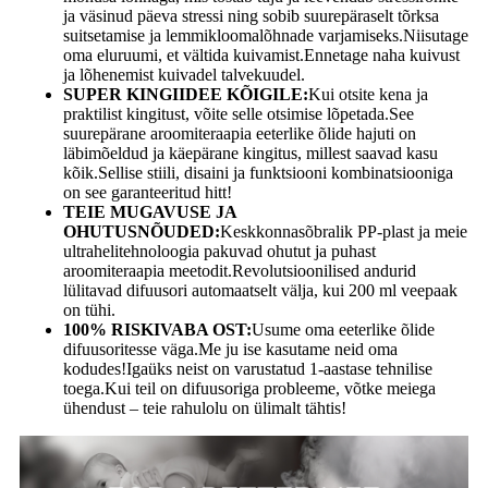
ja väsinud päeva stressi ning sobib suurepäraselt tõrksa
suitsetamise ja lemmikloomalõhnade varjamiseks.Niisutage
oma eluruumi, et vältida kuivamist.Ennetage naha kuivust
ja lõhenemist kuivadel talvekuudel.
SUPER KINGIIDEE KÕIGILE:
Kui otsite kena ja
praktilist kingitust, võite selle otsimise lõpetada.See
suurepärane aroomiteraapia eeterlike õlide hajuti on
läbimõeldud ja käepärane kingitus, millest saavad kasu
kõik.Sellise stiili, disaini ja funktsiooni kombinatsiooniga
on see garanteeritud hitt!
TEIE MUGAVUSE JA
OHUTUSNÕUDED:
Keskkonnasõbralik PP-plast ja meie
ultrahelitehnoloogia pakuvad ohutut ja puhast
aroomiteraapia meetodit.Revolutsioonilised andurid
lülitavad difuusori automaatselt välja, kui 200 ml veepaak
on tühi.
100% RISKIVABA OST:
Usume oma eeterlike õlide
difuusoritesse väga.Me ju ise kasutame neid oma
kodudes!Igaüks neist on varustatud 1-aastase tehnilise
toega.Kui teil on difuusoriga probleeme, võtke meiega
ühendust – teie rahulolu on ülimalt tähtis!