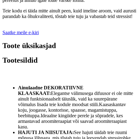
pereelus ja annab igale toale värske lõhna.
Teie kodu ei täida mitte ainult peen, kuid imeline aroom, vaid aurusti
parandab ka õhukvaliteeti, tõstab teie tuju ja vabastab teid stressist!
Saatke meile e-kiri
Toote üksikasjad
Tootesildid
Ainulaadne DEKORATIIVNE
KLAASKAAT:
Elegantse välimusega difuusor ei ole mitte
ainult funktsionaalselt täiuslik, vaid ka suurepärane
võimalus lisada teie kodule moodsat stiili.Kaasaskantav
koju, joogasse, kontorisse, spaasse, magamistuppa,
beebituppa.Ideaalne kingiidee perele ja sõpradele, kes
armastavad aroomiteraapiat või saavad aroomiteraapiast
kasu.
HAJUTI JA NIISUTAJA:
See hajuti täidab teie ruumi
mõnusa lõhnaga, mis tõstab tuju ja leevendab stressirohke