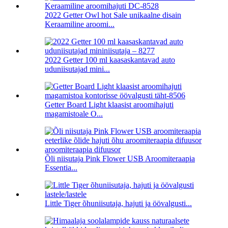
2022 Getter Owl hot Sale unikaalne disain
Keraamiline aroomi...
2022 Getter 100 ml kaasaskantavad auto
uduniisutajad mini...
Getter Board Light klaasist aroomihajuti
magamistoale O...
Õli niisutaja Pink Flower USB Aroomiteraapia
Essentia...
Little Tiger õhuniisutaja, hajuti ja öövalgusti...