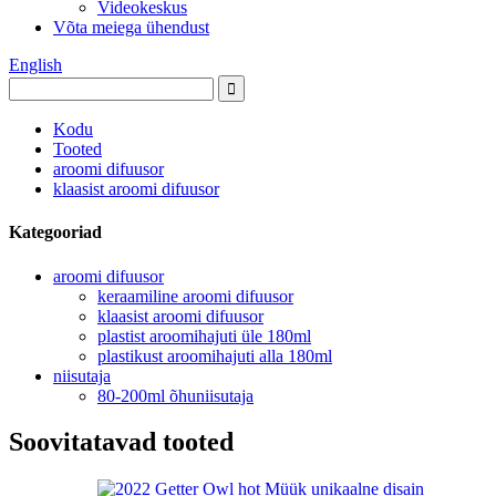
Videokeskus
Võta meiega ühendust
English
Kodu
Tooted
aroomi difuusor
klaasist aroomi difuusor
Kategooriad
aroomi difuusor
keraamiline aroomi difuusor
klaasist aroomi difuusor
plastist aroomihajuti üle 180ml
plastikust aroomihajuti alla 180ml
niisutaja
80-200ml õhuniisutaja
Soovitatavad tooted