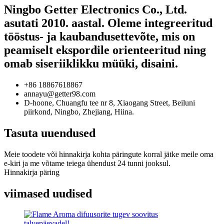
Ningbo Getter Electronics Co., Ltd.
asutati 2010. aastal. Oleme integreeritud
tööstus- ja kaubandusettevõte, mis on
peamiselt ekspordile orienteeritud ning
omab siseriiklikku müüki, disaini.
+86 18867618867
annayu@getter98.com
D-hoone, Chuangfu tee nr 8, Xiaogang Street, Beiluni
piirkond, Ningbo, Zhejiang, Hiina.
Tasuta uuendused
Meie toodete või hinnakirja kohta päringute korral jätke meile oma
e-kiri ja me võtame teiega ühendust 24 tunni jooksul.
Hinnakirja päring
viimased uudised