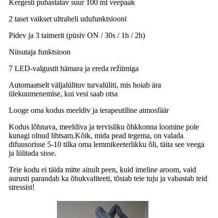
Kergesti puhastatav suur 100 ml veepaak
2 taset vaikset ultraheli udufunktsiooni
Pidev ja 3 taimerit (püsiv ON / 30s / 1h / 2h)
Niisutaja funktsioon
7 LED-valgustit hämara ja ereda režiimiga
Automaatselt väljalülituv turvalüliti, mis hoiab ära
ülekuumenemise, kui vesi saab otsa
Looge oma kodus meeldiv ja terapeutiline atmosfäär
Kodus lõhnava, meeldiva ja tervisliku õhkkonna loomine pole
kunagi olnud lihtsam.Kõik, mida pead tegema, on valada
difuusorisse 5-10 tilka oma lemmikeeterlikku õli, täita see veega
ja lülitada sisse.
Teie kodu ei täida mitte ainult peen, kuid imeline aroom, vaid
aurusti parandab ka õhukvaliteeti, tõstab teie tuju ja vabastab teid
stressist!