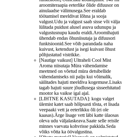
aroomiteraapia eeterlike õlide difuusor on
ainulaadse välimusega.See eraldab
töötamisel meeldivat lõhna ja sooja
valgust.Udu ja valgust saab sisse või välja
lülitada puidust alusel asuva udunupu ja
valgustusnupu kaudu eraldi.Aroomihajuti
ühendab endas õhuniisutaja ja difuusori
funktsioonid.See võib parandada naha
kuivust, ketendust ja isegi kuivast õhust
põhjustatud vistrikke.
[Nautige vaikust] Ultraheli Cool Mist
Aroma niisutaja Müra vähendamise
meetmed on võetud müra detsibellide
vähendamiseks nii palju kui võimalik,
säilitades hajuti meeldiva kogemuse.Lisaks
tagab hajuti suure jõudlusega sisseehitatud
mootor ka vaikse igal ajal.
[LIHTNE KASUTADA]: kogu valget
ülemist katet saab hõlpsasti tõsta, et lisada
veepaaki vett ja eeterlikku õli (ei ole
kaasas).Ärge lisage vett läbi katte ülaosas
oleva udu väljalaskeava.Saate selle reisile
minnes vaevata kohvrisse pakkida.Seda
võiks võtta ka öövalgustina.