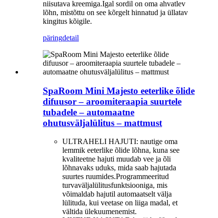
niisutava kreemiga.Igal sordil on oma ahvatlev
lõhn, mistõttu on see kõrgelt hinnatud ja üllatav
kingitus kõigile.
päring
detail
SpaRoom Mini Majesto eeterlike õlide
difuusor – aroomiteraapia suurtele
tubadele – automaatne
ohutusväljalülitus – mattmust
ULTRAHELI HAJUTI: nautige oma
lemmik eeterlike õlide lõhna, kuna see
kvaliteetne hajuti muudab vee ja õli
lõhnavaks uduks, mida saab hajutada
suurtes ruumides.Programmeeritud
turvaväljalülitusfunktsiooniga, mis
võimaldab hajutil automaatselt välja
lülituda, kui veetase on liiga madal, et
vältida ülekuumenemist.