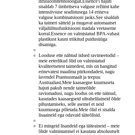
difusioonitehnoloogiat.Essence'i hajuti
sisaldab 7 ümbritseva valguse režiimi kahe
intensiivsuse seadistusega 14 erineva
valguse kombinatsiooni jaoks.See sisaldab
ka taimeri sätteid ja mugavat automaatset
väljalülitusfunktsiooni madala veetaseme
korral.Essence on valmistatud BPA-vabast
plastikust kauni trükitud puidusüüga
disainiga.
Looduse ette nähtud iidsed ravimeetodid –
meie eeterlikud õlid on valmistatud
kvaliteetsetest taimedest, mis on hangitud
erinevatest maailma piirkondadest, nagu
lavendel Prantsusmaalt ja teepuu
Austraaliast.Meie kaasaegne kuumuseta
hajuti pakub nende taimeõlide
raviomadusi, nagu loodus on ette näinud,
kasutades kaasaegseid ultrahelilaineid õlide
pihustamiseks, selle asemel et neid
kuumusega põletada.Meie õlid ei sisalda
lisaaineid ega odavaid täiteõlisid.
Ei mingeid lisandeid ega täiteaineid – meie
õlide valmistamisel ei kasutata absoluutselt