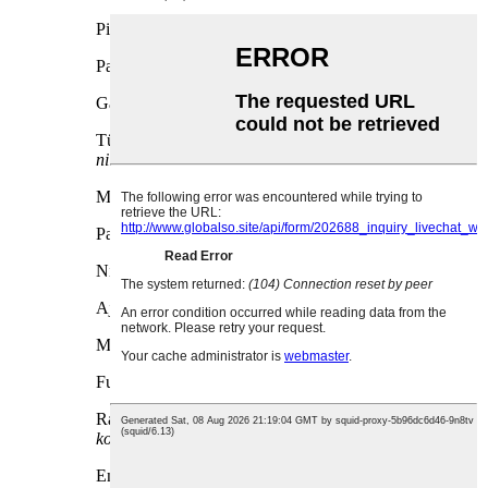
Pinge (V):
5
Pakutav müügijärgne teenindus:
Tasuta varuosad
Garantii:
1 aasta
Tüüp:
Cool-Mist tiiviku niisutaja, ultraheli
niisutaja
Mahutavus:
180 ml, 180 ml
Paigaldamine:
usb, lauaplaat / kaasaskantav
Niiskuse kontroll:
Humidistaat
Ajastusfunktsioon:
Jah
Müra:
<36db
Funktsioon:
Aroomiteraapia, niisutamine
Rakendus:
Auto-, kaubandus-, majapidamis-,
kodukontor Magamistuba Lobby Hotell
Energiaallikas:
usb