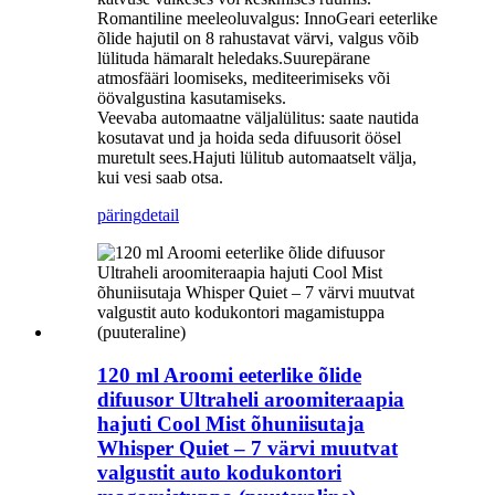
Romantiline meeleoluvalgus: InnoGeari eeterlike
õlide hajutil on 8 rahustavat värvi, valgus võib
lülituda hämaralt heledaks.Suurepärane
atmosfääri loomiseks, mediteerimiseks või
öövalgustina kasutamiseks.
Veevaba automaatne väljalülitus: saate nautida
kosutavat und ja hoida seda difuusorit öösel
muretult sees.Hajuti lülitub automaatselt välja,
kui vesi saab otsa.
päring
detail
120 ml Aroomi eeterlike õlide
difuusor Ultraheli aroomiteraapia
hajuti Cool Mist õhuniisutaja
Whisper Quiet – 7 värvi muutvat
valgustit auto kodukontori