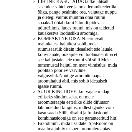
LIHTNE KASUTADA: täitke lihtsalt
sisemine sahtel vee ja oma lemmikeeterliku
õliga, pange pealmine osa, vajutage nuppu
ja oletegi valmis muutma oma ruumi
spaaks.Töötab kuni 5 tundi pidevas
udurežiimis, luues ruumi, mis on täidetud
kauakestva loodusliku aroomiga.
KOMPAKTNE DISAIN: erinevalt
mahukatest hajutitest sobib meie
ruumisäästlik disain ideaalselt teie lauale,
kohvilauale, öökapile või töölauale, ilma et
see kahjustaks teie ruumi või stiili.Meie
tumemustal hajutil on matt viimistlus, mida
poolitab pöörlev värviline
valgusvihk.Nautige aroomiteraapiat
aroomihajuti abil, mis sobib ideaalselt
igasse ruumi.
SUUR KINGIIDEE: kui vajate midagi
eriliseks sündmuseks, on meie
aroomiteraapia eeterlike õlide difuusor
läbimõeldud kingitus, millest igaüks võib
kasu saada.Stiili, disaini ja funktsiooni
kombinatsiooniga on see garanteeritud hitt!
Brändinimi, mida usaldate: SpaRoom on
maailma juhtiv ekspert aroomiteraapias