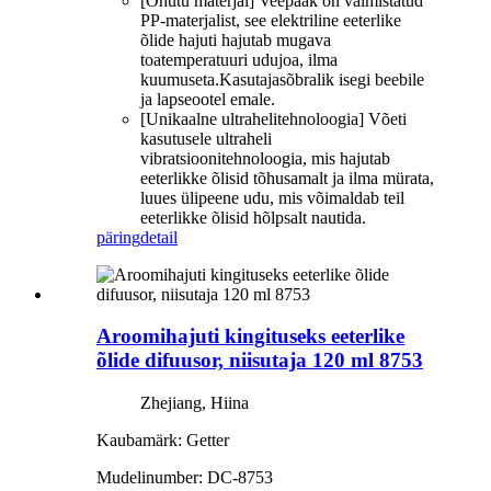
[Ohutu materjal] Veepaak on valmistatud
PP-materjalist, see elektriline eeterlike
õlide hajuti hajutab mugava
toatemperatuuri udujoa, ilma
kuumuseta.Kasutajasõbralik isegi beebile
ja lapseootel emale.
[Unikaalne ultrahelitehnoloogia] Võeti
kasutusele ultraheli
vibratsioonitehnoloogia, mis hajutab
eeterlikke õlisid tõhusamalt ja ilma mürata,
luues ülipeene udu, mis võimaldab teil
eeterlikke õlisid hõlpsalt nautida.
päring
detail
Aroomihajuti kingituseks eeterlike
õlide difuusor, niisutaja 120 ml 8753
Zhejiang, Hiina
Kaubamärk: Getter
Mudelinumber: DC-8753