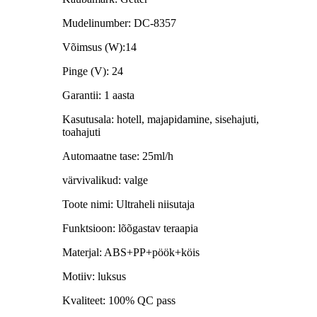
Mudelinumber: DC-8357
Võimsus (W):14
Pinge (V): 24
Garantii: 1 aasta
Kasutusala: hotell, majapidamine, sisehajuti,
toahajuti
Automaatne tase: 25ml/h
värvivalikud: valge
Toote nimi: Ultraheli niisutaja
Funktsioon: lõõgastav teraapia
Materjal: ABS+PP+pöök+köis
Motiiv: luksus
Kvaliteet: 100% QC pass