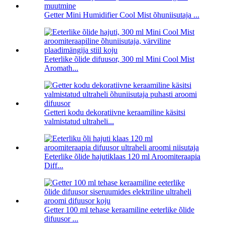
Getter Mini Humidifier Cool Mist õhuniisutaja ...
Eeterlike õlide difuusor, 300 ml Mini Cool Mist
Aromath...
Getteri kodu dekoratiivne keraamiline käsitsi
valmistatud ultraheli...
Eeterlike õlide hajutiklaas 120 ml Aroomiteraapia
Diff...
Getter 100 ml tehase keraamiline eeterlike õlide
difuusor ...