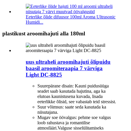
Eeterlike õlide difuusor 100ml Aroma Ultrasonic
Humidi...
plastikust aroomihajuti alla 180ml
uus ultraheli aroomihajuti õlipuidu
baasil aroomiteraapia 7 värviga
Light DC-8825
Suurepärane disain: Kauni puidusüüga
seadet saab kasutada hajutina, aga ka
elutoas kaunistusena kuvada, lisada
eeterlikke õlisid, see vabastab teid stressist.
Suur võimsus: saate seda kasutada ka
niisutajana.
Mugav soe öövalgus: pehme soe valgus
loob rahustava ja romantilise
atmosfääri.Valguse sisselülitamiseks