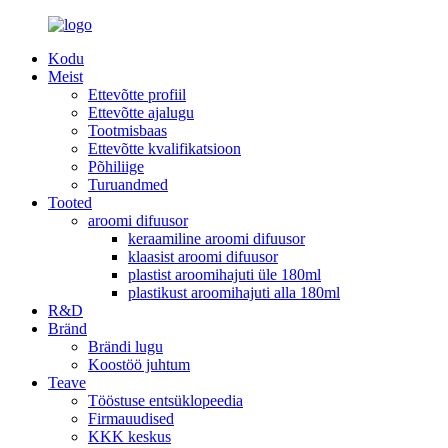
Kodu
Meist
Ettevõtte profiil
Ettevõtte ajalugu
Tootmisbaas
Ettevõtte kvalifikatsioon
Põhiliige
Turuandmed
Tooted
aroomi difuusor
keraamiline aroomi difuusor
klaasist aroomi difuusor
plastist aroomihajuti üle 180ml
plastikust aroomihajuti alla 180ml
R&D
Bränd
Brändi lugu
Koostöö juhtum
Teave
Tööstuse entsüklopeedia
Firmauudised
KKK keskus