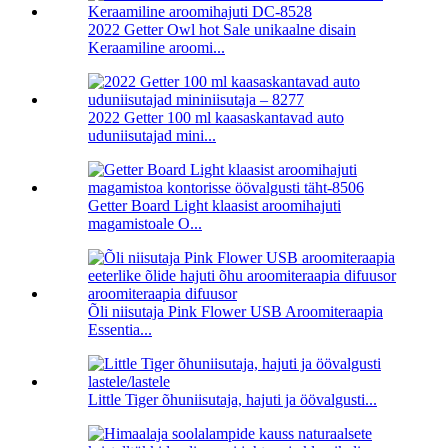
2022 Getter Owl hot Sale unikaalne disain
Keraamiline aroomi...
2022 Getter 100 ml kaasaskantavad auto
uduniisutajad mini...
Getter Board Light klaasist aroomihajuti
magamistoale O...
Õli niisutaja Pink Flower USB Aroomiteraapia
Essentia...
Little Tiger õhuniisutaja, hajuti ja öövalgusti...