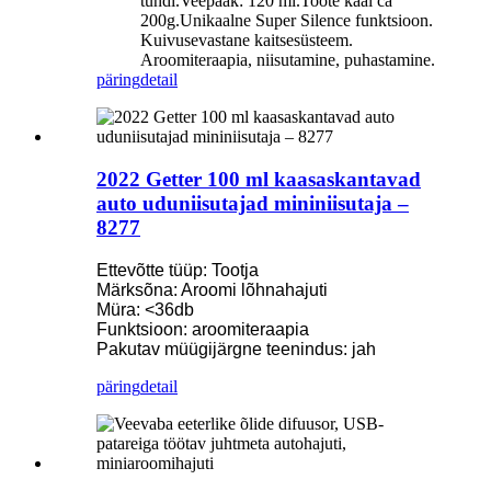
tundi.Veepaak: 120 ml.Toote kaal ca
200g.Unikaalne Super Silence funktsioon.
Kuivusevastane kaitsesüsteem.
Aroomiteraapia, niisutamine, puhastamine.
päring
detail
2022 Getter 100 ml kaasaskantavad
auto uduniisutajad mininiisutaja –
8277
Ettevõtte tüüp: Tootja
Märksõna: Aroomi lõhnahajuti
Müra: <36db
Funktsioon: aroomiteraapia
Pakutav müügijärgne teenindus: jah
päring
detail