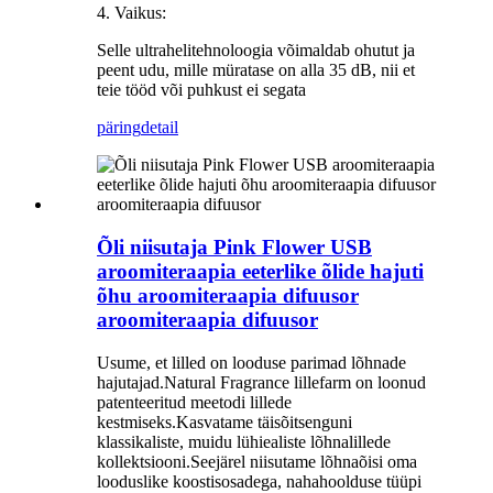
4. Vaikus:
Selle ultrahelitehnoloogia võimaldab ohutut ja
peent udu, mille müratase on alla 35 dB, nii et
teie tööd või puhkust ei segata
päring
detail
Õli niisutaja Pink Flower USB
aroomiteraapia eeterlike õlide hajuti
õhu aroomiteraapia difuusor
aroomiteraapia difuusor
Usume, et lilled on looduse parimad lõhnade
hajutajad.Natural Fragrance lillefarm on loonud
patenteeritud meetodi lillede
kestmiseks.Kasvatame täisõitsenguni
klassikaliste, muidu lühiealiste lõhnalillede
kollektsiooni.Seejärel niisutame lõhnaõisi oma
looduslike koostisosadega, nahahoolduse tüüpi