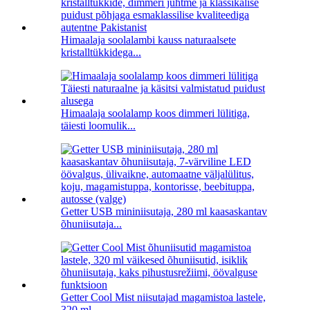
Himaalaja soolalambi kauss naturaalsete
kristalltükkidega...
Himaalaja soolalamp koos dimmeri lülitiga,
täiesti loomulik...
Getter USB mininiisutaja, 280 ml kaasaskantav
õhuniisutaja...
Getter Cool Mist niisutajad magamistoa lastele,
320 ml ...