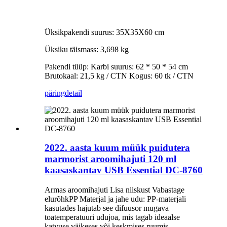
Üksikpakendi suurus: 35X35X60 cm
Üksiku täismass: 3,698 kg
Pakendi tüüp: Karbi suurus: 62 * 50 * 54 cm
Brutokaal: 21,5 kg / CTN Kogus: 60 tk / CTN
päring
detail
2022. aasta kuum müük puidutera
marmorist aroomihajuti 120 ml
kaasaskantav USB Essential DC-8760
Armas aroomihajuti Lisa niiskust Vabastage
elurõhkPP Materjal ja jahe udu: PP-materjali
kasutades hajutab see difuusor mugava
toatemperatuuri udujoa, mis tagab ideaalse
katvuse väikeses või keskmises ruumis.