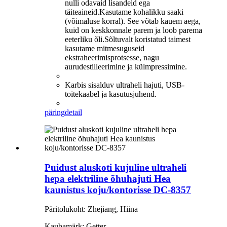
nulli odavaid lisandeid ega
täiteaineid.Kasutame kohalikku saaki
(võimaluse korral). See võtab kauem aega,
kuid on keskkonnale parem ja loob parema
eeterliku õli.Sõltuvalt koristatud taimest
kasutame mitmesuguseid
ekstraheerimisprotsesse, nagu
aurudestilleerimine ja külmpressimine.
Karbis sisalduv ultraheli hajuti, USB-
toitekaabel ja kasutusjuhend.
päring
detail
Puidust aluskoti kujuline ultraheli
hepa elektriline õhuhajuti Hea
kaunistus koju/kontorisse DC-8357
Päritolukoht: Zhejiang, Hiina
Kaubamärk: Getter