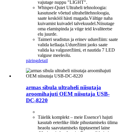
vajutage nuppu "LIGHT".
Whisper-Quiet Ultraheli tehnoloogia:
kasutusele võetud ultrahelitehnoloogia,
saate keskööl hästi magada.Vältige naha
kuivamist kuivadel talvekuudel.Niisutage
oma elamispinda ja viige teid kvaliteetse
elu juurde.
Taimeri seadistus ja erinev udurežiim: saate
valida kellaaja.Udurežiimi jaoks saate
valida ka valgusrežiimi, et nautida 7 LED
valguse meeleolu.
päring
detail
armas sibula ultraheli niisutaja
aroomihajuti OEM niisutaja USB-
DC-8220
Täielik komplekt – meie Essence'i hajuti
kasutab eeterlike õlide pihustamiseks ülima
heaolu saavutamiseks tipptasemel laine