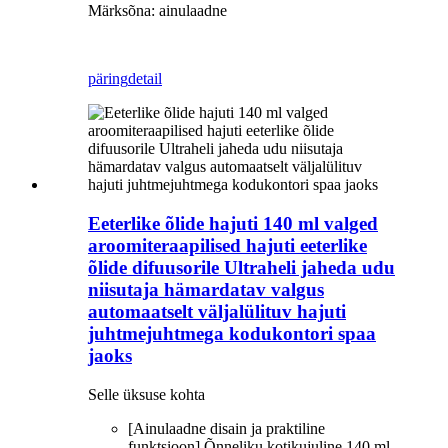
Märksõna: ainulaadne
päring
detail
Eeterlike õlide hajuti 140 ml valged
aroomiteraapilised hajuti eeterlike
õlide difuusorile Ultraheli jaheda udu
niisutaja hämardatav valgus
automaatselt väljalülituv hajuti
juhtmejuhtmega kodukontori spaa
jaoks
Selle üksuse kohta
[Ainulaadne disain ja praktiline
funktsioon] Õnneliku kotikujuline 140 ml