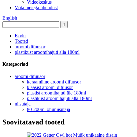
Videokeskus
Võta meiega ühendust
English
Kodu
Tooted
aroomi difuusor
plastikust aroomihajuti alla 180ml
Kategooriad
aroomi difuusor
keraamiline aroomi difuusor
klaasist aroomi difuusor
plastist aroomihajuti üle 180ml
plastikust aroomihajuti alla 180ml
niisutaja
80-200ml õhuniisutaja
Soovitatavad tooted