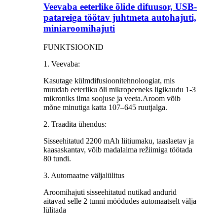
Veevaba eeterlike õlide difuusor, USB-
patareiga töötav juhtmeta autohajuti,
miniaroomihajuti
FUNKTSIOONID
1. Veevaba:
Kasutage külmdifusioonitehnoloogiat, mis
muudab eeterliku õli mikropeeneks ligikaudu 1-3
mikroniks ilma soojuse ja veeta.Aroom võib
mõne minutiga katta 107–645 ruutjalga.
2. Traadita ühendus:
Sisseehitatud 2200 mAh liitiumaku, taaslaetav ja
kaasaskantav, võib madalaima režiimiga töötada
80 tundi.
3. Automaatne väljalülitus
Aroomihajuti sisseehitatud nutikad andurid
aitavad selle 2 tunni möödudes automaatselt välja
lülitada