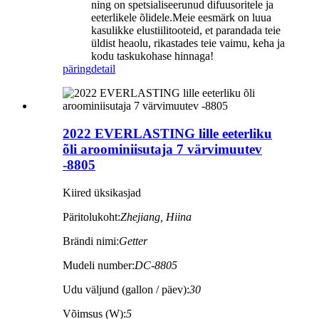
ning on spetsialiseerunud difuusoritele ja
eeterlikele õlidele.Meie eesmärk on luua
kasulikke elustiilitooteid, et parandada teie
üldist heaolu, rikastades teie vaimu, keha ja
kodu taskukohase hinnaga!
päring
detail
2022 EVERLASTING lille eeterliku
õli aroominiisutaja 7 värvimuutev
-8805
Kiired üksikasjad
Päritolukoht:
Zhejiang, Hiina
Brändi nimi:
Getter
Mudeli number:
DC-8805
Udu väljund (gallon / päev):
30
Võimsus (W):
5