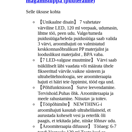
magamistuppa (puuteraline)
Selle üksuse kohta
【Unikaalne disain】 7 vahetatav
värviline LED, 120 ml veepaak, udumasin,
lihtne töö, peen udu. Valge/tumeda
puidusüüga/heleda puidusüüga saab valida
3 värvi, aroomihajuti on valmistatud
keskkonnasõbralikust PP materjalist ja
looduslikust materjalist , BPA vaba.
【7 LED-valguse muutmine】 Värvi saab
tsükliliselt läbi vaadata või määrata ühele
fikseeritud värvile.vaikne süsteem ja
ultrahelitehnoloogia, see aroomiteraapia
hajuti ei häiri teie õppimist, tööd ega und.
【Põhifunktsioon】 Surve leevendamine.
Tervishoid.Puhas õhk. Aroomiteraapia ja
meele rahustamine. Niisutav ja toitev.
【Tööpõhimõte】 NEWTHING-i
aroomihajuti kasutab ultrahelilaineid, et
aurustada koheselt vesi ja eeterlik õli
paagis, et tekitada jahe, niiske lõhnav udu.
【Aroomiteraapia difuusor】 Tööaeg: 6-7