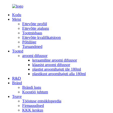
Kodu
Meist
Ettevõtte profiil
Ettevõtte ajalugu
Tootmisbaas
Ettevõtte kvalifikatsioon
Põhiliige
Turuandmed
Tooted
aroomi difuusor
keraamiline aroomi difuusor
klaasist aroomi difuusor
plastist aroomihajuti üle 180ml
plastikust aroomihajuti alla 180ml
R&D
Bränd
Brändi lugu
Koostöö juhtum
Teave
Tööstuse entsüklopeedia
Firmauudised
KKK keskus