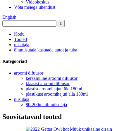
Videokeskus
Võta meiega ühendust
English
Kodu
Tooted
niisutaja
õhuniisutaja kasutada autot ja tuba
Kategooriad
aroomi difuusor
keraamiline aroomi difuusor
klaasist aroomi difuusor
plastist aroomihajuti üle 180ml
plastikust aroomihajuti alla 180ml
niisutaja
80-200ml õhuniisutaja
Soovitatavad tooted