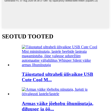
SEOTUD TOOTED
Täiustatud ultraheli ülivaikne USB
Cute Cool M...
Armas väike jõehobu õhuniisutaja,
difuusor ja öö...