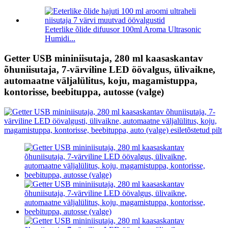
Eeterlike õlide difuusor 100ml Aroma Ultrasonic
Humidi...
Getter USB mininiisutaja, 280 ml kaasaskantav
õhuniisutaja, 7-värviline LED öövalgus, ülivaikne,
automaatne väljalülitus, koju, magamistuppa,
kontorisse, beebituppa, autosse (valge)