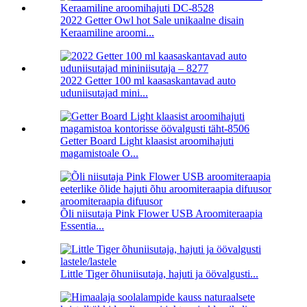
2022 Getter Owl hot Sale unikaalne disain
Keraamiline aroomi...
2022 Getter 100 ml kaasaskantavad auto
uduniisutajad mini...
Getter Board Light klaasist aroomihajuti
magamistoale O...
Õli niisutaja Pink Flower USB Aroomiteraapia
Essentia...
Little Tiger õhuniisutaja, hajuti ja öövalgusti...