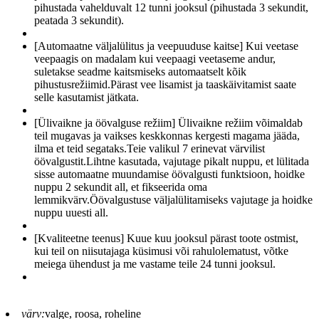
pihustada vahelduvalt 12 tunni jooksul (pihustada 3 sekundit,
peatada 3 sekundit).
[Automaatne väljalülitus ja veepuuduse kaitse] Kui veetase
veepaagis on madalam kui veepaagi veetaseme andur,
suletakse seadme kaitsmiseks automaatselt kõik
pihustusrežiimid.Pärast vee lisamist ja taaskäivitamist saate
selle kasutamist jätkata.
[Ülivaikne ja öövalguse režiim] Ülivaikne režiim võimaldab
teil mugavas ja vaikses keskkonnas kergesti magama jääda,
ilma et teid segataks.Teie valikul 7 erinevat värvilist
öövalgustit.Lihtne kasutada, vajutage pikalt nuppu, et lülitada
sisse automaatne muundamise öövalgusti funktsioon, hoidke
nuppu 2 sekundit all, et fikseerida oma
lemmikvärv.Öövalgustuse väljalülitamiseks vajutage ja hoidke
nuppu uuesti all.
[Kvaliteetne teenus] Kuue kuu jooksul pärast toote ostmist,
kui teil on niisutajaga küsimusi või rahulolematust, võtke
meiega ühendust ja me vastame teile 24 tunni jooksul.
värv:
valge, roosa, roheline