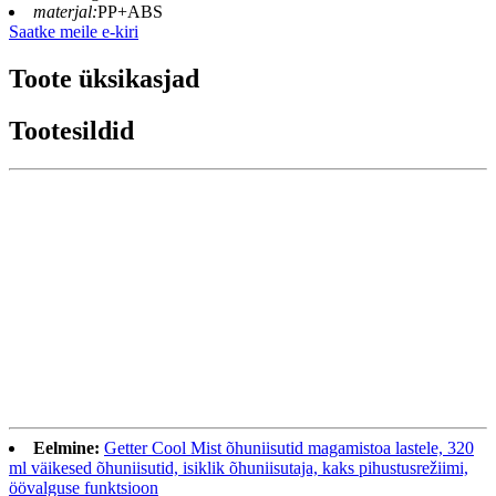
materjal:
PP+ABS
Saatke meile e-kiri
Toote üksikasjad
Tootesildid
Eelmine:
Getter Cool Mist õhuniisutid magamistoa lastele, 320
ml väikesed õhuniisutid, isiklik õhuniisutaja, kaks pihustusrežiimi,
öövalguse funktsioon