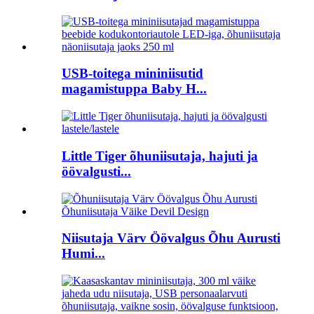
USB-toitega mininiisutid
magamistuppa Baby H...
Little Tiger õhuniisutaja, hajuti ja
öövalgusti...
Niisutaja Värv Öövalgus Õhu Aurusti
Humi...