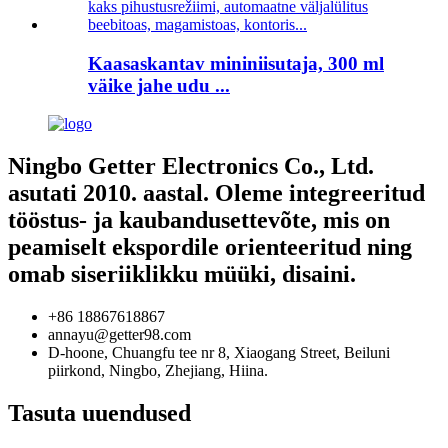
Kaasaskantav mininiisutaja, 300 ml
väike jahe udu ...
Ningbo Getter Electronics Co., Ltd.
asutati 2010. aastal. Oleme integreeritud
tööstus- ja kaubandusettevõte, mis on
peamiselt ekspordile orienteeritud ning
omab siseriiklikku müüki, disaini.
+86 18867618867
annayu@getter98.com
D-hoone, Chuangfu tee nr 8, Xiaogang Street, Beiluni
piirkond, Ningbo, Zhejiang, Hiina.
Tasuta uuendused