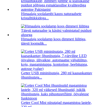
Himaalaja soolalambi kauss naturaalsete
kristalltükkidega...
Himaalaja soolalamp koos dimmeri lülitiga,
täiesti loomulik...
Getter USB mininiisutaja, 280 ml kaasaskantav
õhuniisutaja...
Getter Cool Mist niisutajad magamistoa lastele,
320 ml ...