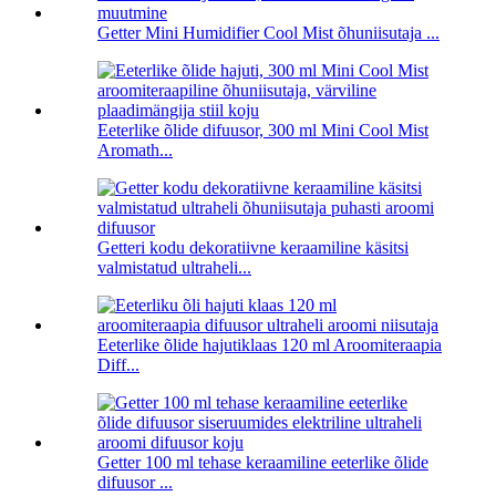
Getter Mini Humidifier Cool Mist õhuniisutaja ...
Eeterlike õlide difuusor, 300 ml Mini Cool Mist
Aromath...
Getteri kodu dekoratiivne keraamiline käsitsi
valmistatud ultraheli...
Eeterlike õlide hajutiklaas 120 ml Aroomiteraapia
Diff...
Getter 100 ml tehase keraamiline eeterlike õlide
difuusor ...