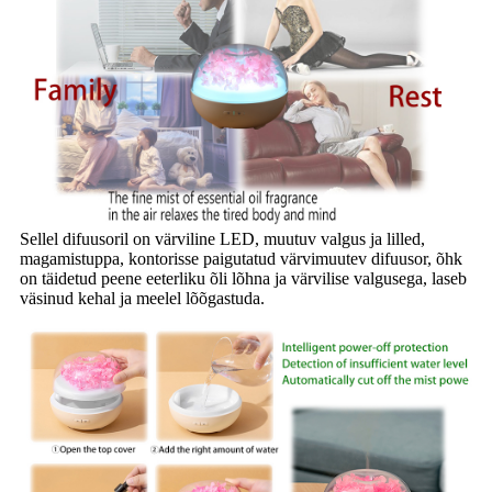
Sellel difuusoril on värviline LED, muutuv valgus ja lilled,
magamistuppa, kontorisse paigutatud värvimuutev difuusor, õhk
on täidetud peene eeterliku õli lõhna ja värvilise valgusega, laseb
väsinud kehal ja meelel lõõgastuda.