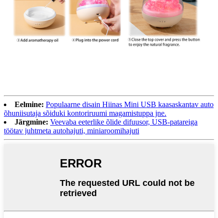
Eelmine:
Populaarne disain Hiinas Mini USB kaasaskantav auto
õhuniisutaja sõiduki kontoriruumi magamistuppa jne.
Järgmine:
Veevaba eeterlike õlide difuusor, USB-patareiga
töötav juhtmeta autohajuti, miniaroomihajuti