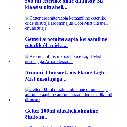
500 ml eeterlike õlide difuusor, 3D
klaasist ultraheli...
Getteri aroomiteraapia keraamiline
eeterlik õli niiske...
Aroomi difuusor koos Flame Light
Mist niisutajaga...
Getter 100ml ultrahelilõhnaline
õhulõhn...