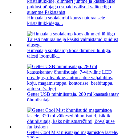
Himaalaja soolalambi kauss naturaalsete
kristalltükkidega...
Himaalaja soolalamp koos dimmeri lülitiga,
täiesti loomulik...
Getter USB mininiisutaja, 280 ml kaasaskantav
õhuniisutaja...
Getter Cool Mist niisutajad magamistoa lastele,
320 ml ...