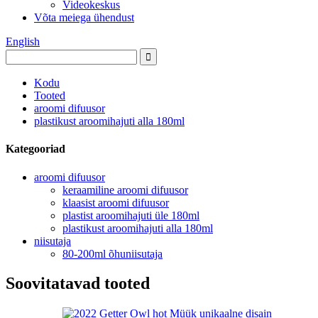
Videokeskus
Võta meiega ühendust
English
Kodu
Tooted
aroomi difuusor
plastikust aroomihajuti alla 180ml
Kategooriad
aroomi difuusor
keraamiline aroomi difuusor
klaasist aroomi difuusor
plastist aroomihajuti üle 180ml
plastikust aroomihajuti alla 180ml
niisutaja
80-200ml õhuniisutaja
Soovitatavad tooted