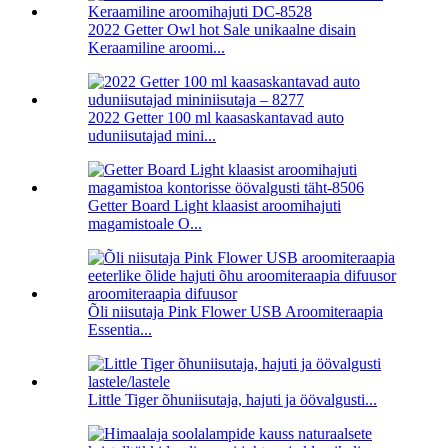
2022 Getter Owl hot Sale unikaalne disain
Keraamiline aroomi...
2022 Getter 100 ml kaasaskantavad auto
uduniisutajad mini...
Getter Board Light klaasist aroomihajuti
magamistoale O...
Õli niisutaja Pink Flower USB Aroomiteraapia
Essentia...
Little Tiger õhuniisutaja, hajuti ja öövalgusti...