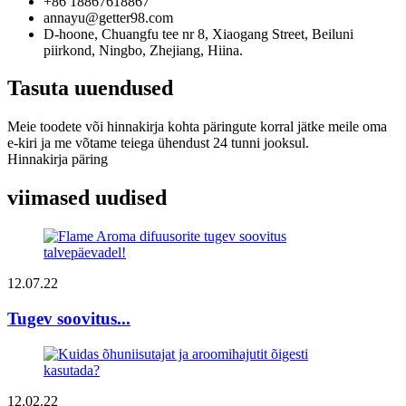
+86 18867618867
annayu@getter98.com
D-hoone, Chuangfu tee nr 8, Xiaogang Street, Beiluni
piirkond, Ningbo, Zhejiang, Hiina.
Tasuta uuendused
Meie toodete või hinnakirja kohta päringute korral jätke meile oma
e-kiri ja me võtame teiega ühendust 24 tunni jooksul.
Hinnakirja päring
viimased uudised
12.07.22
Tugev soovitus...
12.02.22