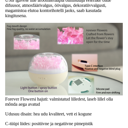
USB igavese lille aroomiteraapia õliniisutaja eeterlike õlide
difuusor, atmosfäärivalgus, öövalgus, dekoratiivvalgusti,
magamistoa elutoa kontorihotelli jaoks, saab kasutada
kingitusena.
Forever Flowersi hajuti: valmistatud lilledest, laseb lillel olla
mõnda aega avatud
Udusuu disain: hea udu kvaliteet, vett ei kogune
C-tüüpi liides: positiivne ja negatiivne pimepistik