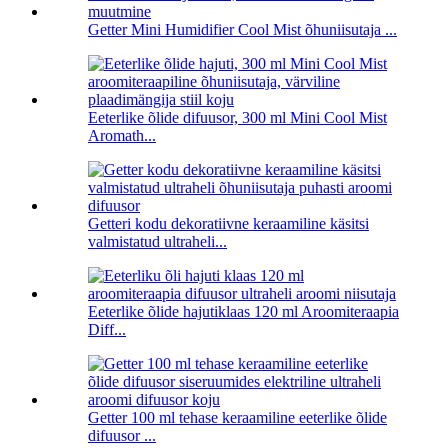
Getter Mini Humidifier Cool Mist õhuniisutaja ...
Eeterlike õlide difuusor, 300 ml Mini Cool Mist
Aromath...
Getteri kodu dekoratiivne keraamiline käsitsi
valmistatud ultraheli...
Eeterlike õlide hajutiklaas 120 ml Aroomiteraapia
Diff...
Getter 100 ml tehase keraamiline eeterlike õlide
difuusor ...